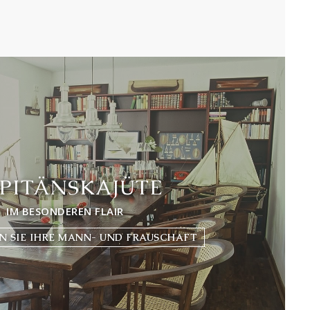
PITÄNSKAJÜTE
IM BESONDEREN FLAIR
 SIE IHRE MANN- UND FRAUSCHAFT